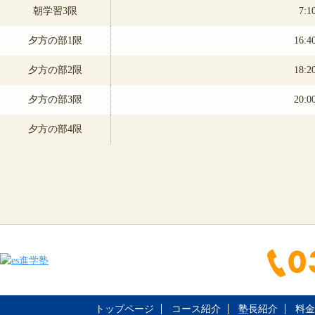
朝学習3限
7:1
夕方の部1限
16:4
夕方の部2限
18:2
夕方の部3限
20:0
夕方の部4限
トップページ
コース紹介
塾長紹介
料金